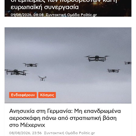
Θετικές συνομιλίες του Ομάν με το
Ιράν για τα Στενά του Ορμούζ
08/08/2026, 19:02
Συντακτική Ομάδα Politic.gr
Ενδιαφέρουν
Κόσμος
Ανησυχία στη Γερμανία: Μη επανδρωμένα
αεροσκάφη πάνω από στρατιωτική βάση
στο Μέχερνιχ
08/08/2026, 23:56
Συντακτική Ομάδα Politic.gr