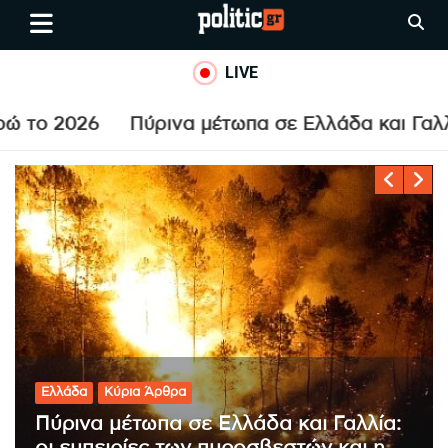
Skip
politic.gr
Ειδήσεις απο τη
to
Θεσσαλονίκη, την Ελλάδα και
content
LIVE
όλο τον Κόσμο
ρινα μέτωπα σε Ελλάδα και Γαλλία: οι εμπειρίε
Κόσμος
Κύρια Άρθρα