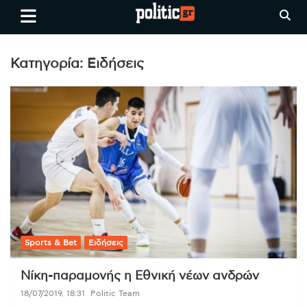
Skip
politic.gr
Ειδήσεις απο τη
to
Θεσσαλονίκη, την Ελλάδα και
content
όλο τον Κόσμο
Κατηγορία:
Ειδήσεις
Sports & Bet
Ειδήσεις
Νίκη-παραμονής η Εθνική νέων ανδρών
18/07/2019, 18:31
Politic Team