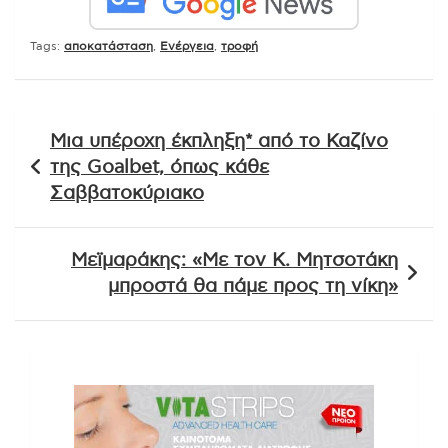
Tags:
αποκατάσταση
,
Ενέργεια
,
τροφή
Πλοήγηση
Μια υπέροχη έκπληξη* από το Καζίνο
άρθρων
της Goalbet, όπως κάθε
Σαββατοκύριακο
Μεϊμαράκης: «Με τον Κ. Μητσοτάκη
μπροστά θα πάμε προς τη νίκη»