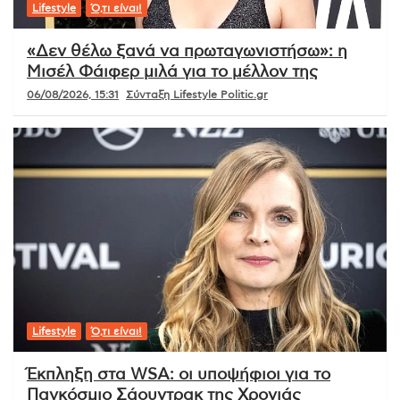
Lifestyle
Ό,τι είναι!
«Δεν θέλω ξανά να πρωταγωνιστήσω»: η
Μισέλ Φάιφερ μιλά για το μέλλον της
06/08/2026, 15:31
Σύνταξη Lifestyle Politic.gr
Lifestyle
Ό,τι είναι!
Έκπληξη στα WSA: οι υποψήφιοι για το
Παγκόσμιο Σάουντρακ της Χρονιάς