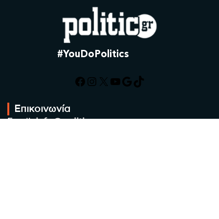
#YouDoPolitics
Facebook
Instagram
X
YouTube
Google
TikTok
Επικοινωνία
Email:
info@politic.gr
Τηλ:
+302310501850
Κιν:
+306986533609
Πολιτική Απορρήτου
Όροι χρήσης
Πολιτική Cookies