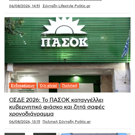
06/08/2026, 14:51
Σύνταξη Lifestyle Politic.gr
Ενδιαφέρουν
Ό,τι είναι!
Πολιτική
ΟΣΔΕ 2026: Το ΠΑΣΟΚ καταγγέλλει
κυβερνητικό φιάσκο και ζητά σαφές
χρονοδιάγραμμα
06/08/2026, 13:15
Πολιτική Σύνταξη Politic.gr