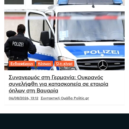
Ενδιαφέρουν
Κόσμος
Ό,τι είναι!
Συναγερμός στη Γερμανία: Ουκρανός
συνελήφθη για κατασκοπεία σε εταιρία
όπλων στη Βαυαρία
06/08/2026, 13:12
Συντακτική Ομάδα Politic.gr