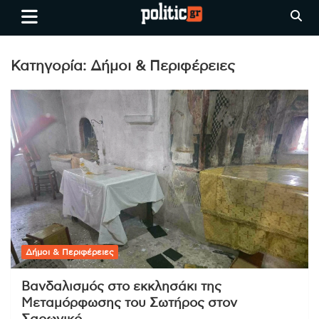
Skip
politic.gr
Ειδήσεις απο τη
to
Θεσσαλονίκη, την Ελλάδα και
content
όλο τον Κόσμο
Κατηγορία:
Δήμοι & Περιφέρειες
Δήμοι & Περιφέρειες
Βανδαλισμός στο εκκλησάκι της
Μεταμόρφωσης του Σωτήρος στον