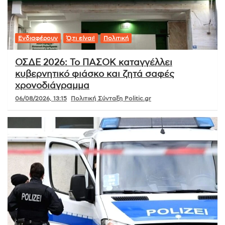
Ενδιαφέρουν
Ό,τι είναι!
Πολιτική
ΟΣΔΕ 2026: Το ΠΑΣΟΚ καταγγέλλει
κυβερνητικό φιάσκο και ζητά σαφές
χρονοδιάγραμμα
06/08/2026, 13:15
Πολιτική Σύνταξη Politic.gr