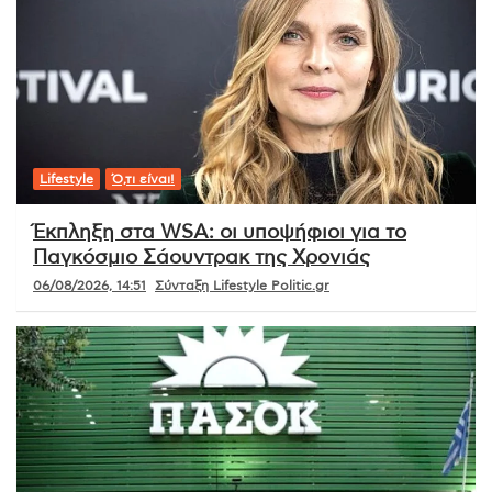
Lifestyle
Ό,τι είναι!
Έκπληξη στα WSA: οι υποψήφιοι για το
Παγκόσμιο Σάουντρακ της Χρονιάς
06/08/2026, 14:51
Σύνταξη Lifestyle Politic.gr