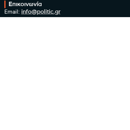
Επικοινωνία
Email:
info@politic.gr
Τηλ:
+302310501850
Κιν:
+306986533609
Πολιτική Απορρήτου
Όροι χρήσης
Πολιτική Cookies
Πολιτική προστασίας προσωπικών
δεδομένων
Συντακτική Ομάδα
Στοιχεία Επιχείρησης