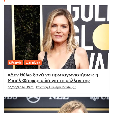
Lifestyle
Ό,τι είναι!
«Δεν θέλω ξανά να πρωταγωνιστήσω»: η
Μισέλ Φάιφερ μιλά για το μέλλον της
06/08/2026, 15:31
Σύνταξη Lifestyle Politic.gr