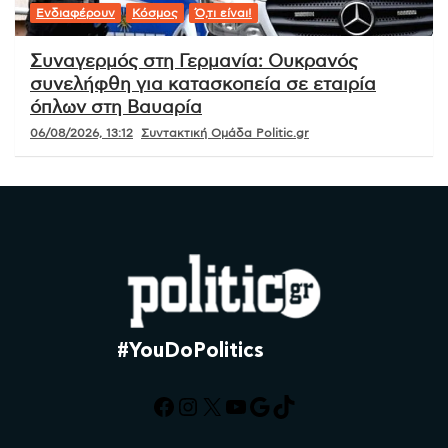
Ενδιαφέρουν
Κόσμος
Ό,τι είναι!
Συναγερμός στη Γερμανία: Ουκρανός
συνελήφθη για κατασκοπεία σε εταιρία
όπλων στη Βαυαρία
06/08/2026, 13:12
Συντακτική Ομάδα Politic.gr
#YouDoPolitics
Facebook
Instagram
X
YouTube
Google
TikTok