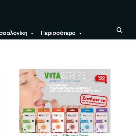
σσαλονίκη
Περισσότερα
αι όλο τον Κόσμο