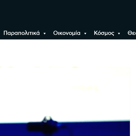
Παραπολιτικά
Οικονομία
Κόσμος
Θε
αλονίκη, την Ελλάδα κ