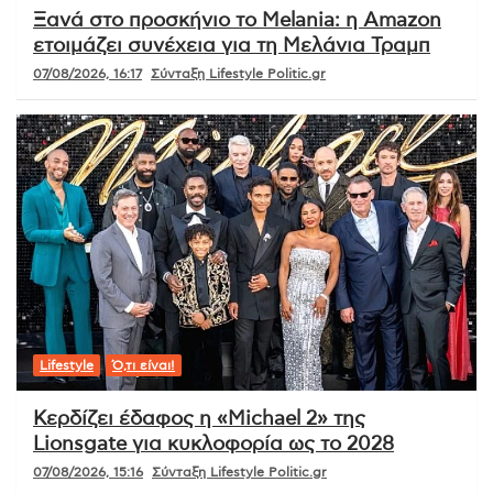
Ξανά στο προσκήνιο το Melania: η Amazon
ετοιμάζει συνέχεια για τη Μελάνια Τραμπ
07/08/2026, 16:17
Σύνταξη Lifestyle Politic.gr
Lifestyle
Ό,τι είναι!
Κερδίζει έδαφος η «Michael 2» της
Lionsgate για κυκλοφορία ως το 2028
07/08/2026, 15:16
Σύνταξη Lifestyle Politic.gr