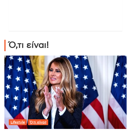
Ό,τι είναι!
Lifestyle
Ό,τι είναι!