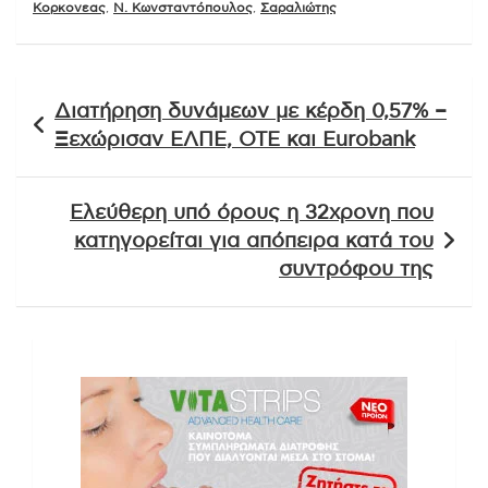
Κορκονεας
,
Ν. Κωνσταντόπουλος
,
Σαραλιώτης
Πλοήγηση
Διατήρηση δυνάμεων με κέρδη 0,57% –
άρθρων
Ξεχώρισαν ΕΛΠΕ, ΟΤΕ και Eurobank
Ελεύθερη υπό όρους η 32χρονη που
κατηγορείται για απόπειρα κατά του
συντρόφου της