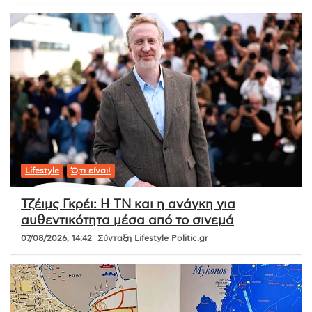
Lifestyle
Ό,τι είναι!
Τζέιμς Γκρέι: Η ΤΝ και η ανάγκη για
αυθεντικότητα μέσα από το σινεμά
07/08/2026, 14:42
Σύνταξη Lifestyle Politic.gr