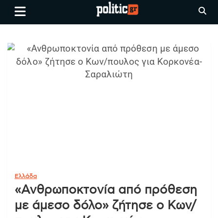
Skip
politic.gr
Ειδήσεις απο τη
to
Θεσσαλονίκη, την Ελλάδα και
content
όλο τον Κόσμο
Ελλάδα
«Ανθρωποκτονία από πρόθεση
με άμεσο δόλο» ζήτησε ο Κων/