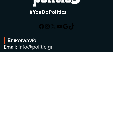
#YouDoPolitics
Facebook
Instagram
X
YouTube
Google
TikTok
Επικοινωνία
Email:
info@politic.gr
Τηλ:
+302310501850
Κιν:
+306986533609
Πολιτική Απορρήτου
Όροι χρήσης
Πολιτική Cookies
Πολιτική προστασίας προσωπικών
δεδομένων