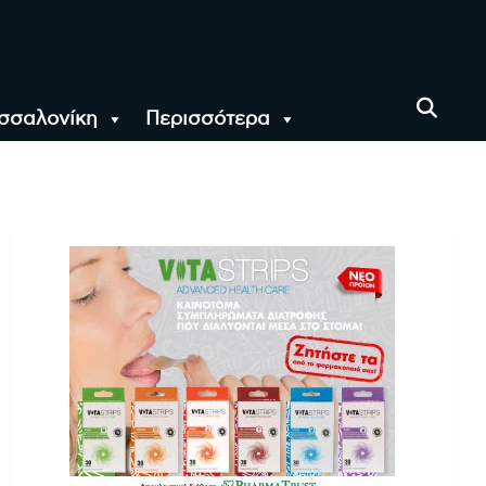
σσαλονίκη
Περισσότερα
αι όλο τον Κόσμο