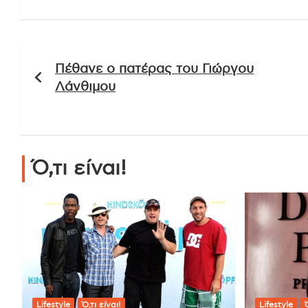
Πλοήγηση
Πέθανε ο πατέρας του Γιώργου
άρθρων
Λάνθιμου
Ό,τι είναι!
Lifestyle
Ό,τι είναι!
Lifestyle
Ό