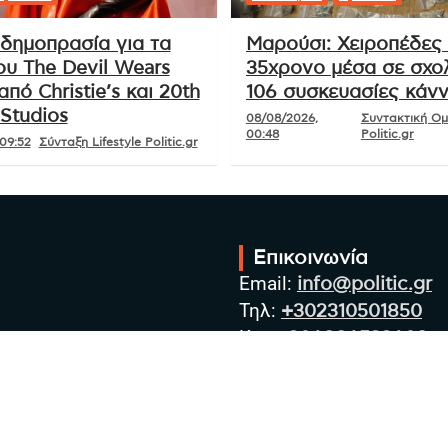
δημοπρασία για τα
Μαρούσι: Χειροπέδες
ου The Devil Wears
35χρονο μέσα σε σχολ
από Christie’s και 20th
106 συσκευασίες κάν
Studios
08/08/2026,
Συντακτική Ο
00:48
Politic.gr
09:52
Σύνταξη Lifestyle Politic.gr
Επικοινωνία
Email:
info@politic.gr
Τηλ:
+302310501850
Κιν:
+306986533609