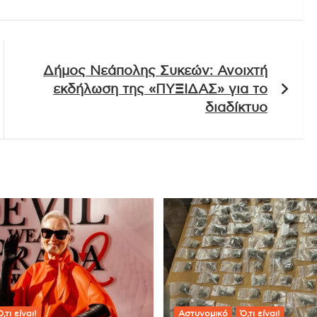
Δήμος Νεάπολης Συκεών: Ανοιχτή
εκδήλωση της «ΠΥΞΙΔΑΣ» για το
διαδίκτυο
,τι είναι!
Αστυνομικό
Ό,τι είναι!