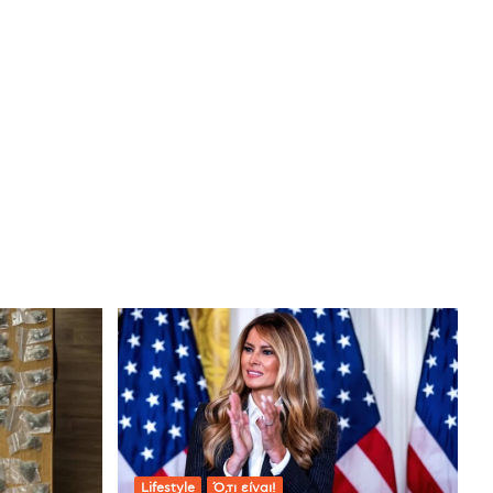
Lifestyle
Ό,τι είναι!