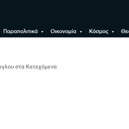
Παραπολιτικά
Οικονομία
Κόσμος
Θε
αλονίκη, την Ελλάδα κ