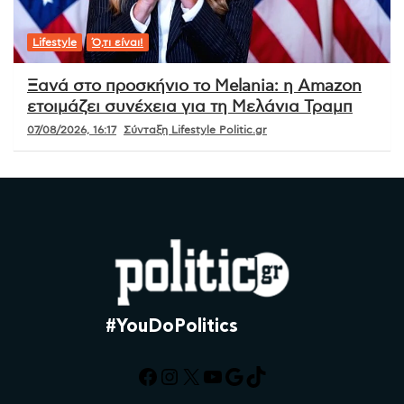
Lifestyle
Ό,τι είναι!
Ξανά στο προσκήνιο το Melania: η Amazon
ετοιμάζει συνέχεια για τη Μελάνια Τραμπ
07/08/2026, 16:17
Σύνταξη Lifestyle Politic.gr
#YouDoPolitics
Facebook
Instagram
X
YouTube
Google
TikTok