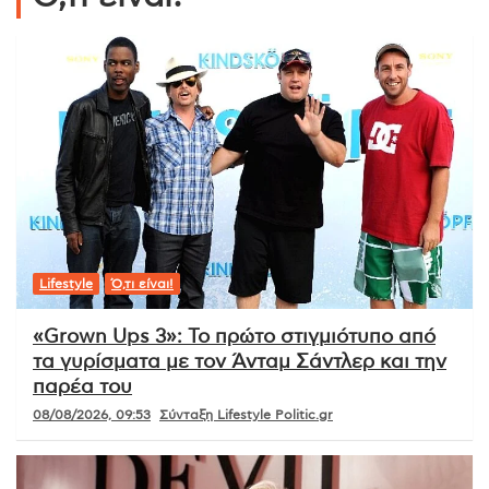
Lifestyle
Ό,τι είναι!
«Grown Ups 3»: Το πρώτο στιγμιότυπο από
τα γυρίσματα με τον Άνταμ Σάντλερ και την
παρέα του
08/08/2026, 09:53
Σύνταξη Lifestyle Politic.gr