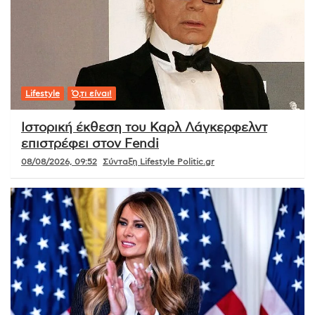
Lifestyle
Ό,τι είναι!
Ιστορική έκθεση του Καρλ Λάγκερφελντ
επιστρέφει στον Fendi
08/08/2026, 09:52
Σύνταξη Lifestyle Politic.gr