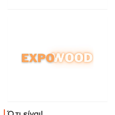
Ό,τι είναι!