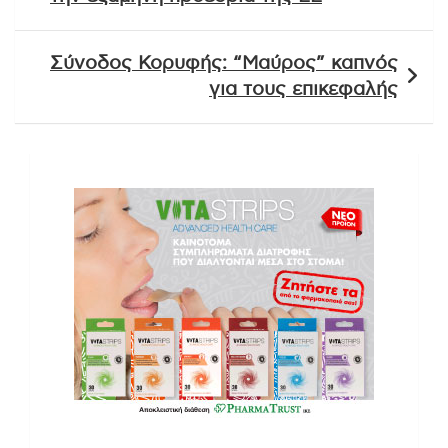
Σύνοδος Κορυφής: “Μαύρος” καπνός
για τους επικεφαλής