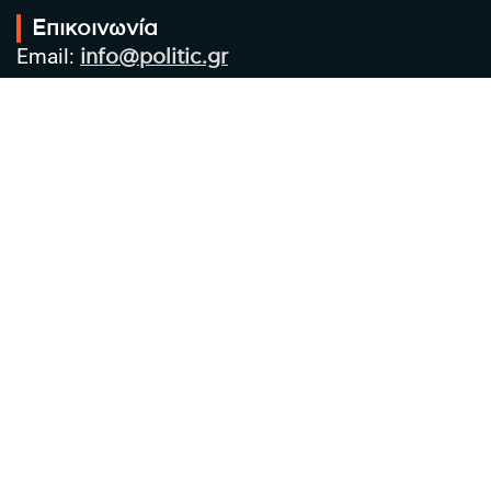
Επικοινωνία
Email:
info@politic.gr
Τηλ:
+302310501850
Κιν:
+306986533609
Πολιτική Απορρήτου
Όροι χρήσης
Πολιτική Cookies
Πολιτική προστασίας προσωπικών
δεδομένων
Συντακτική Ομάδα
Στοιχεία Επιχείρησης