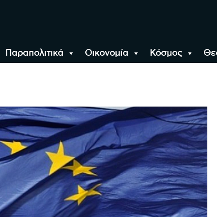
Παραπολιτικά
Οικονομία
Κόσμος
Θε
αλονίκη, την Ελλάδα κ