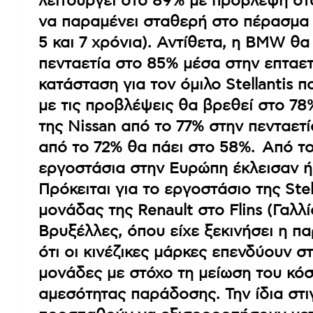
λειτουργεί στο 89% με πρόβλεψη στα
να παραμένει σταθερή στο πέρασμα 
5 και 7 χρόνια). Αντίθετα, η BMW θ
πενταετία στο 85% μέσα στην επταετ
κατάσταση για τον όμιλο Stellantis
με τις προβλέψεις θα βρεθεί στο 7
της Nissan από το 77% στην πενταετί
από το 72% θα πάει στο 58%. Από το
εργοστάσια στην Ευρώπη έκλεισαν ή 
Πρόκειται για το εργοστάσιο της Stel
μονάδας της Renault στο Flins (Γαλλί
Βρυξέλλες, όπου είχε ξεκινήσει η πα
ότι οι κινέζικες μάρκες επενδύουν 
μονάδες με στόχο τη μείωση του κό
αμεσότητας παράδοσης. Την ίδια στι