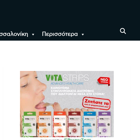
σσαλονίκη
Περισσότερα
αι όλο τον Κόσμο