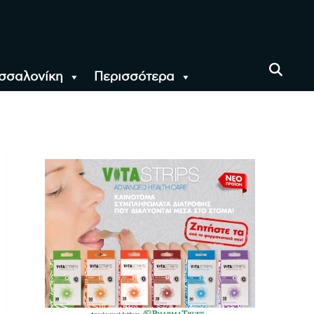
σσαλονίκη
Περισσότερα
αι όλο τον Κόσμο