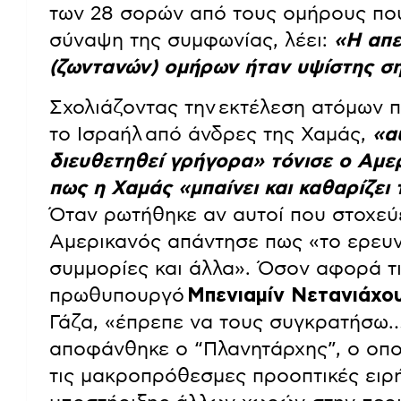
των 28 σορών από τους ομήρους που
σύναψη της συμφωνίας, λέει:
«Η απ
(ζωντανών) ομήρων ήταν υψίστης ση
Σχολιάζοντας την εκτέλεση ατόμων π
το Ισραήλ από άνδρες της Χαμάς,
«α
διευθετηθεί γρήγορα» τόνισε ο Αμ
πως η Χαμάς «μπαίνει και καθαρίζει τ
Όταν ρωτήθηκε αν αυτοί που στοχεύε
Αμερικανός απάντησε πως «το ερευν
συμμορίες και άλλα». Όσον αφορά τι
πρωθυπουργό
Μπενιαμίν Νετανιάχο
Γάζα, «έπρεπε να τους συγκρατήσω…
αποφάνθηκε ο “Πλανητάρχης”, ο οπο
τις μακροπρόθεσμες προοπτικές ειρή