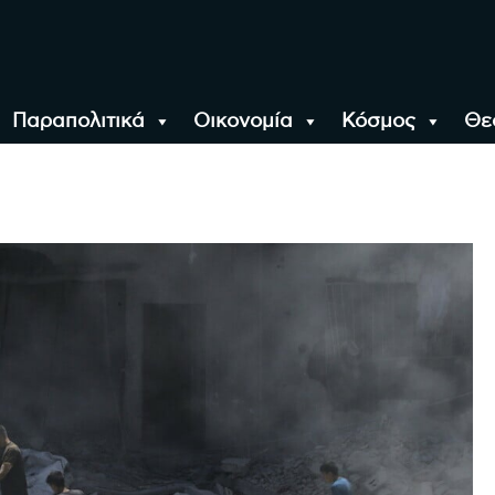
Παραπολιτικά
Οικονομία
Κόσμος
Θε
αλονίκη, την Ελλάδα κ