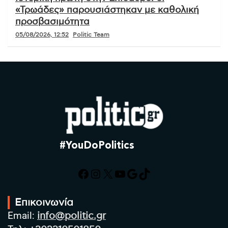
«Τρωάδες» παρουσιάστηκαν με καθολική
προσβασιμότητα
05/08/2026, 12:52
Politic Team
#YouDoPolitics
Facebook
Instagram
X
YouTube
Google
TikTok
Επικοινωνία
Email:
info@politic.gr