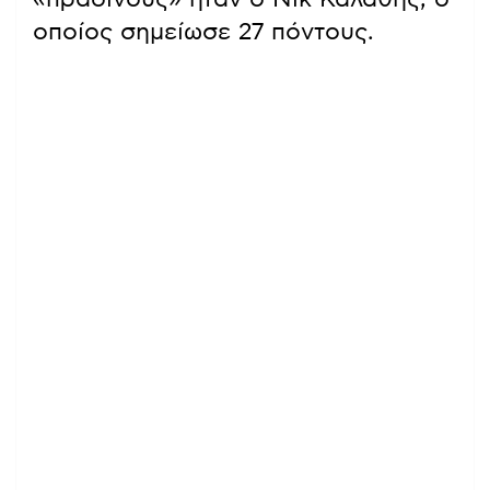
οποίος σημείωσε 27 πόντους.