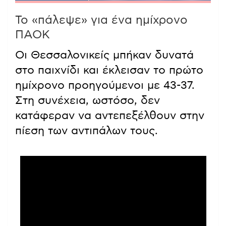
Το «πάλεψε» για ένα ημίχρονο
ΠΑΟΚ
Οι Θεσσαλονικείς μπήκαν δυνατά
στο παιχνίδι και έκλεισαν το πρώτο
ημίχρονο προηγούμενοι με 43-37.
Στη συνέχεια, ωστόσο, δεν
κατάφεραν να αντεπεξέλθουν στην
πίεση των αντιπάλων τους.