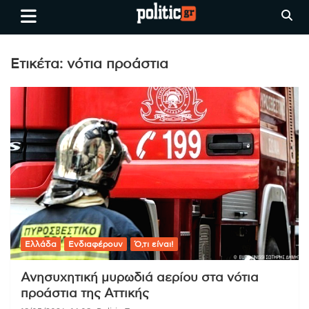
Skip
politic.gr
Ειδήσεις απο τη
to
Θεσσαλονίκη, την Ελλάδα και
content
όλο τον Κόσμο
Ετικέτα:
νότια προάστια
Ελλάδα
Ενδιαφέρουν
Ό,τι είναι!
Ανησυχητική μυρωδιά αερίου στα νότια
προάστια της Αττικής