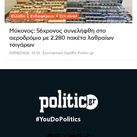
Ελλάδα
Ενδιαφέρουν
Ό,τι είναι!
Μύκονος: 56χρονος συνελήφθη στο
αεροδρόμιο με 2.280 πακέτα λαθραίων
τσιγάρων
07/08/2026, 13:10
Συντακτική Ομάδα Politic.gr
#YouDoPolitics
Facebook
Instagram
X
YouTube
Google
TikTok