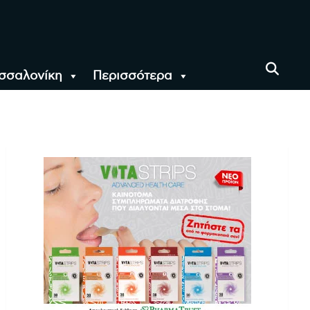
σσαλονίκη
Περισσότερα
αι όλο τον Κόσμο