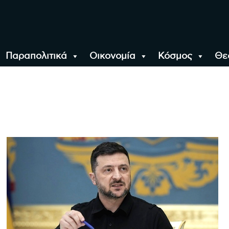
Παραπολιτικά
Οικονομία
Κόσμος
Θε
αλονίκη, την Ελλάδα κ