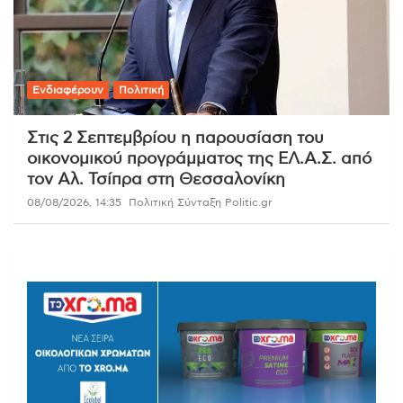
Ενδιαφέρουν
Πολιτική
Στις 2 Σεπτεμβρίου η παρουσίαση του
οικονομικού προγράμματος της ΕΛ.Α.Σ. από
τον Αλ. Τσίπρα στη Θεσσαλονίκη
08/08/2026, 14:35
Πολιτική Σύνταξη Politic.gr