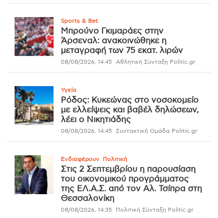
Sports & Bet
Μπρούνο Γκιμαράες στην
Άρσεναλ: ανακοινώθηκε η
μεταγραφή των 75 εκατ. λιρών
08/08/2026, 14:45
Αθλητική Σύνταξη Politic.gr
Υγεία
Ρόδος: Κυκεώνας στο νοσοκομείο
με ελλείψεις και βαβέλ δηλώσεων,
λέει ο Νικητιάδης
08/08/2026, 14:45
Συντακτική Ομάδα Politic.gr
Ενδιαφέρουν
Πολιτική
Στις 2 Σεπτεμβρίου η παρουσίαση
του οικονομικού προγράμματος
της ΕΛ.Α.Σ. από τον Αλ. Τσίπρα στη
Θεσσαλονίκη
08/08/2026, 14:35
Πολιτική Σύνταξη Politic.gr