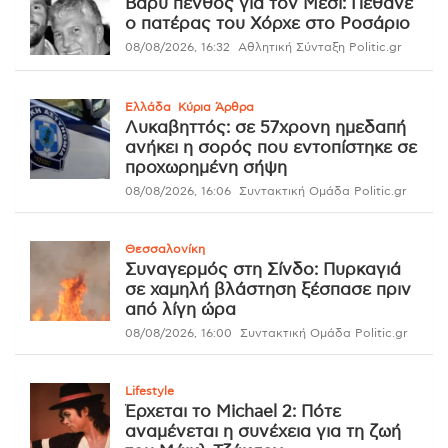
Βαρύ πένθος για τον Μέσι: Πέθανε
ο πατέρας του Χόρχε στο Ροσάριο
08/08/2026, 16:32
Αθλητική Σύνταξη Politic.gr
Ελλάδα
Κύρια Άρθρα
Λυκαβηττός: σε 57χρονη ημεδαπή
ανήκει η σορός που εντοπίστηκε σε
προχωρημένη σήψη
08/08/2026, 16:06
Συντακτική Ομάδα Politic.gr
Θεσσαλονίκη
Συναγερμός στη Σίνδο: Πυρκαγιά
σε χαμηλή βλάστηση ξέσπασε πριν
από λίγη ώρα
08/08/2026, 16:00
Συντακτική Ομάδα Politic.gr
Lifestyle
Έρχεται το Michael 2: Πότε
αναμένεται η συνέχεια για τη ζωή