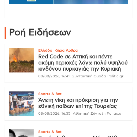
Ροή Ειδήσεων
Ελλάδα
Κύρια Άρθρα
Red Code σε Αττική και πέντε
ακόμη περιοχές λόγω πολύ υψηλού
κινδύνου πυρκαγιάς την Κυριακή
08/08/2026, 16:41
Συντακτική Ομάδα Politic.gr
Sports & Bet
Άνετη νίκη και πρόκριση για την
εθνική παίδων επί της Τουρκίας
08/08/2026, 16:35
Αθλητική Σύνταξη Politic.gr
Sports & Bet