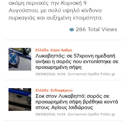
ακόμη περιοχές την Κυριακή 9
Αυγούστου, με πολύ υψηλό κίνδυνο
πυρκαγιάς και αυξημένη ετοιμότητα.
286 Total Views
Ελλάδα
Κύρια Άρθρα
Λυκαβηττός: σε 57χρονη ημεδαπή
ανήκει η σορός που εντοπίστηκε σε
προχωρημένη σήψη
08/08/2026, 16:06
Συντακτική Ομάδα Politic.gr
Ελλάδα
Ενδιαφέρουν
Σοκ στον Λυκαβηττό: σορός σε
προχωρημένη σήψη βρέθηκε κοντά
στους Αγίους Ισιδώρους
08/08/2026, 14:06
Συντακτική Ομάδα Politic.gr