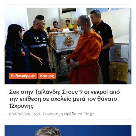
Ενδιαφέρουν
Κόσμος
Σοκ στην Ταϊλάνδη: Στους 9 οι νεκροί από
την επίθεση σε σχολείο μετά τον θάνατο
12χρονης
08/08/2026, 15:21
Συντακτική Ομάδα Politic.gr