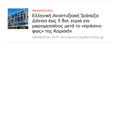
Θεσσαλονίκη
Ελληνική Αναπτυξιακή Τράπεζα:
Δάνεια έως 5 δισ. ευρώ για
μικρομεσαίους μετά το «πράσινο
φως» της Κομισιόν
08/08/2026, 14:15
Συντακτική Ομάδα Politic.gr