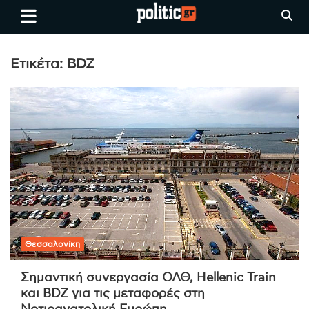
Skip
politic.gr
Ειδήσεις απο τη
to
Θεσσαλονίκη, την Ελλάδα και
content
όλο τον Κόσμο
Ετικέτα:
BDZ
Θεσσαλονίκη
Σημαντική συνεργασία ΟΛΘ, Hellenic Train
και BDZ για τις μεταφορές στη