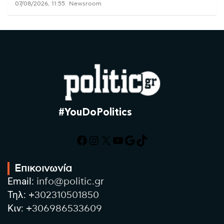
07/08/2026, 11:55
Newsroom
#YouDoPolitics
Facebook
Instagram
X
YouTube
Google
TikTok
Επικοινωνία
Email:
info@politic.gr
Τηλ:
+302310501850
Κιν:
+306986533609