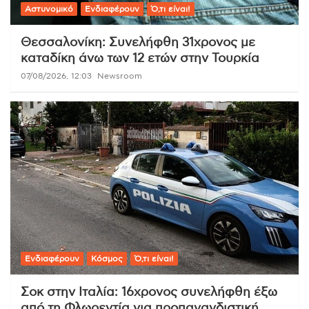
Αστυνομικό
Ενδιαφέρουν
Ό,τι είναι!
Θεσσαλονίκη: Συνελήφθη 31χρονος με
καταδίκη άνω των 12 ετών στην Τουρκία
07/08/2026, 12:03
Newsroom
Ενδιαφέρουν
Κόσμος
Ό,τι είναι!
Σοκ στην Ιταλία: 16χρονος συνελήφθη έξω
από τη Φλωρεντία για προπαγανδιστική