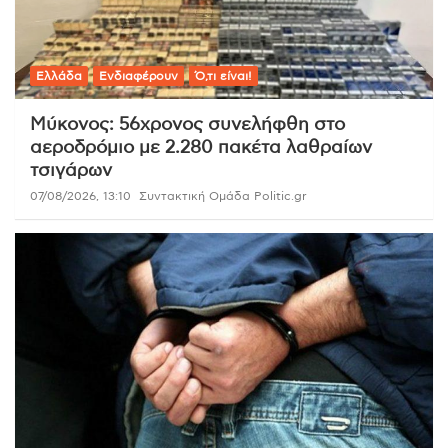
Ελλάδα
Ενδιαφέρουν
Ό,τι είναι!
Μύκονος: 56χρονος συνελήφθη στο
αεροδρόμιο με 2.280 πακέτα λαθραίων
τσιγάρων
07/08/2026, 13:10
Συντακτική Ομάδα Politic.gr