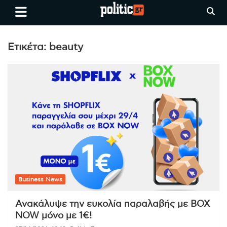
Skip
politic.gr
Ειδήσεις απο τη
to
Θεσσαλονίκη, την Ελλάδα και
content
όλο τον Κόσμο
Ετικέτα:
beauty
Business News
Ανακάλυψε την ευκολία παραλαβής με BOX
NOW μόνο με 1€!