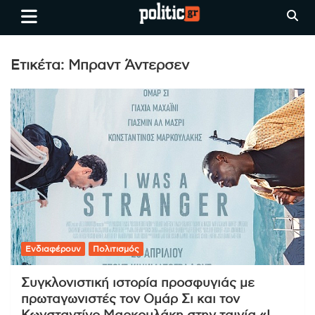
Skip
politic.gr
Ειδήσεις απο τη
to
Θεσσαλονίκη, την Ελλάδα και
content
όλο τον Κόσμο
Ετικέτα:
Μπραντ Άντερσεν
Ενδιαφέρουν
Πολιτισμός
Συγκλονιστική ιστορία προσφυγιάς με
πρωταγωνιστές τον Ομάρ Σι και τον