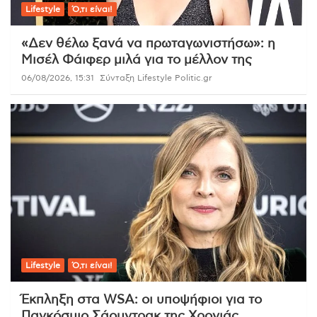
Lifestyle
Ό,τι είναι!
«Δεν θέλω ξανά να πρωταγωνιστήσω»: η
Μισέλ Φάιφερ μιλά για το μέλλον της
06/08/2026, 15:31
Σύνταξη Lifestyle Politic.gr
Lifestyle
Ό,τι είναι!
Έκπληξη στα WSA: οι υποψήφιοι για το
Παγκόσμιο Σάουντρακ της Χρονιάς