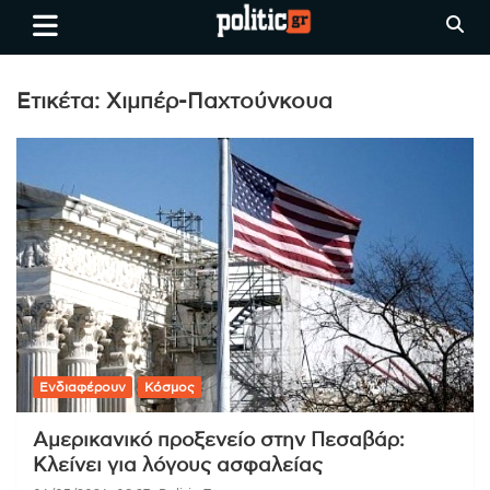
Skip
politic.gr
Ειδήσεις απο τη
to
Θεσσαλονίκη, την Ελλάδα και
content
όλο τον Κόσμο
Ετικέτα:
Χιμπέρ-Παχτούνκουα
Ενδιαφέρουν
Κόσμος
Αμερικανικό προξενείο στην Πεσαβάρ:
Κλείνει για λόγους ασφαλείας