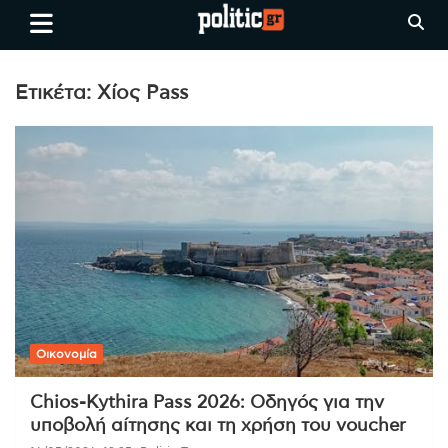
Skip
politic.gr
Ειδήσεις απο τη
to
Θεσσαλονίκη, την Ελλάδα και
content
όλο τον Κόσμο
Ετικέτα:
Χίος Pass
Οικονομία
Chios-Kythira Pass 2026: Οδηγός για την
υποβολή αίτησης και τη χρήση του voucher