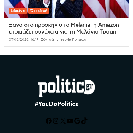
Lifestyle
Ό,τι είναι!
Ξανά στο προσκήνιο το Melania: η Amazon
ετοιμάζει συνέχεια για τη Μελάνια Τραμπ
07/08/2026, 16:17
Σύνταξη Lifestyle Politic.gr
#YouDoPolitics
Facebook
Instagram
X
YouTube
Google
TikTok