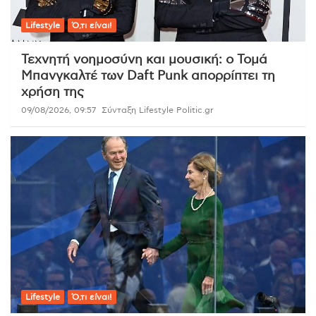
Lifestyle
Ό,τι είναι!
Τεχνητή νοημοσύνη και μουσική: ο Τομά
Μπανγκαλτέ των Daft Punk απορρίπτει τη
χρήση της
09/08/2026, 09:57
Σύνταξη Lifestyle Politic.gr
Lifestyle
Ό,τι είναι!