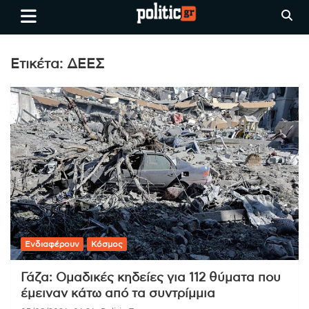
Skip
politic.gr
Ειδήσεις απο τη
to
Θεσσαλονίκη, την Ελλάδα και
content
όλο τον Κόσμο
Ετικέτα:
ΔΕΕΣ
Ενδιαφέρουν
Κόσμος
Γάζα: Ομαδικές κηδείες για 112 θύματα που
έμειναν κάτω από τα συντρίμμια