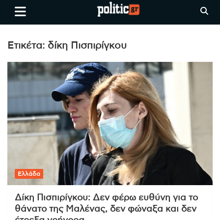
Skip
politic.gr
Ειδήσεις απο τη
to
Θεσσαλονίκη, την Ελλάδα και
content
όλο τον Κόσμο
Ετικέτα:
δίκη Πισπιρίγκου
Ελλάδα
Δίκη Πισπιρίγκου: Δεν φέρω ευθύνη για το
θάνατο της Μαλένας, δεν φώναξα και δεν