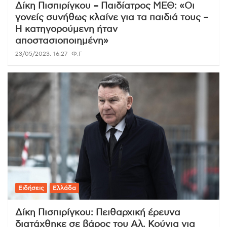
Δίκη Πισπιρίγκου – Παιδίατρος ΜΕΘ: «Οι
γονείς συνήθως κλαίνε για τα παιδιά τους –
Η κατηγορούμενη ήταν
αποστασιοποιημένη»
23/05/2023, 16:27
Φ.Γ
Ειδήσεις
Ελλάδα
Δίκη Πισπιρίγκου: Πειθαρχική έρευνα
διατάχθηκε σε βάρος του Αλ. Κούγια για