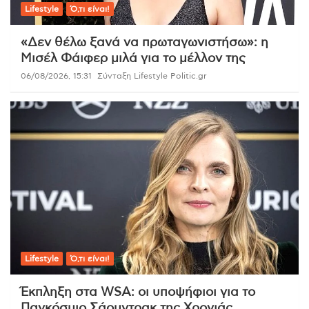
Lifestyle
Ό,τι είναι!
«Δεν θέλω ξανά να πρωταγωνιστήσω»: η
Μισέλ Φάιφερ μιλά για το μέλλον της
06/08/2026, 15:31
Σύνταξη Lifestyle Politic.gr
Lifestyle
Ό,τι είναι!
Έκπληξη στα WSA: οι υποψήφιοι για το
Παγκόσμιο Σάουντρακ της Χρονιάς