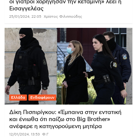
οι γιατροί χορήγησαν την κεταμίνη» λέει η
Εισαγγελέας
25/01/2024, 22:05
Χρίστος Φιλιππούδης
Ελλάδα
Ενδιαφέρουν
Δίκη Πισπιρίγκου: «Έμπαινα στην εντατική
και ένιωθα ότι παίζω στο Big Brother»
ανέφερε η κατηγορούμενη μητέρα
12/01/2024, 13:53
Φ.Γ