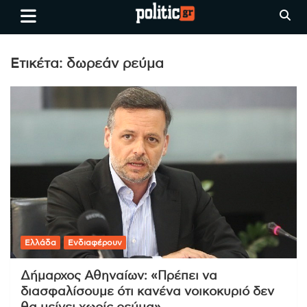
Skip
politic.gr
Ειδήσεις απο τη
to
Θεσσαλονίκη, την Ελλάδα και
content
όλο τον Κόσμο
Ετικέτα:
δωρεάν ρεύμα
Ελλάδα
Ενδιαφέρουν
Δήμαρχος Αθηναίων: «Πρέπει να
διασφαλίσουμε ότι κανένα νοικοκυριό δεν