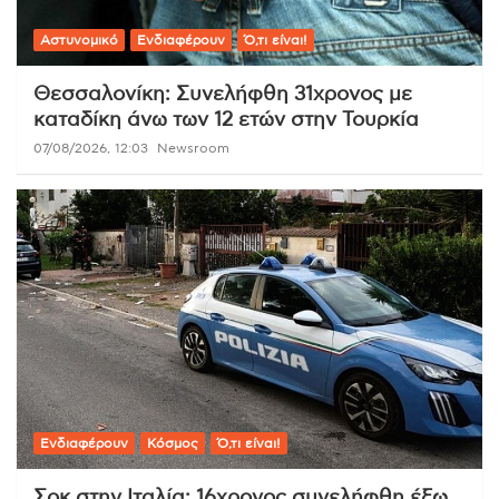
Αστυνομικό
Ενδιαφέρουν
Ό,τι είναι!
Θεσσαλονίκη: Συνελήφθη 31χρονος με
καταδίκη άνω των 12 ετών στην Τουρκία
07/08/2026, 12:03
Newsroom
Ενδιαφέρουν
Κόσμος
Ό,τι είναι!
Σοκ στην Ιταλία: 16χρονος συνελήφθη έξω