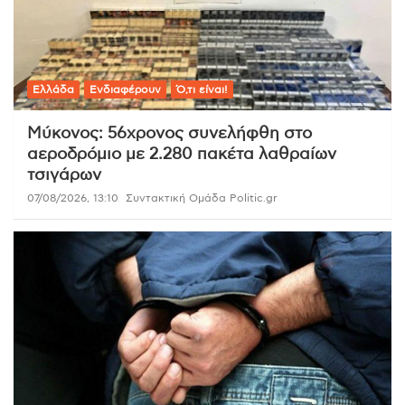
Ελλάδα
Ενδιαφέρουν
Ό,τι είναι!
Μύκονος: 56χρονος συνελήφθη στο
αεροδρόμιο με 2.280 πακέτα λαθραίων
τσιγάρων
07/08/2026, 13:10
Συντακτική Ομάδα Politic.gr