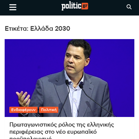
Skip
politic.gr
Ειδήσεις απο τη
to
Θεσσαλονίκη, την Ελλάδα και
content
όλο τον Κόσμο
Ετικέτα:
Ελλάδα 2030
Ενδιαφέρουν
Πολιτική
Πρωταγωνιστικός ρόλος της ελληνικής
περιφέρειας στο νέο ευρωπαϊκό