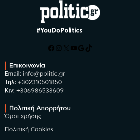
#YouDoPolitics
Facebook
Instagram
X
YouTube
Google
TikTok
Επικοινωνία
Email:
info@politic.gr
Τηλ:
+302310501850
Κιν:
+306986533609
Πολιτική Απορρήτου
Όροι χρήσης
Πολιτική Cookies