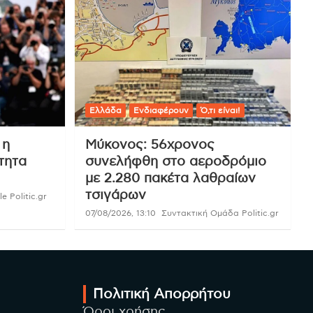
Ελλάδα
Ενδιαφέρουν
Ό,τι είναι!
 η
Μύκονος: 56χρονος
τητα
συνελήφθη στο αεροδρόμιο
με 2.280 πακέτα λαθραίων
τσιγάρων
e Politic.gr
07/08/2026, 13:10
Συντακτική Ομάδα Politic.gr
Πολιτική Απορρήτου
Όροι χρήσης