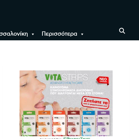
σσαλονίκη
Περισσότερα
αι όλο τον Κόσμο