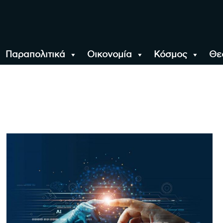
Παραπολιτικά
Οικονομία
Κόσμος
Θε
αλονίκη, την Ελλάδα κ