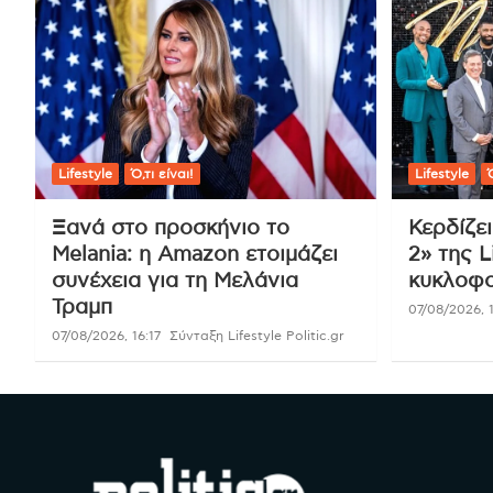
Lifestyle
Ό,τι είναι!
Lifestyle
Ό
Ξανά στο προσκήνιο το
Κερδίζε
Melania: η Amazon ετοιμάζει
2» της L
συνέχεια για τη Μελάνια
κυκλοφο
Τραμπ
07/08/2026, 1
07/08/2026, 16:17
Σύνταξη Lifestyle Politic.gr