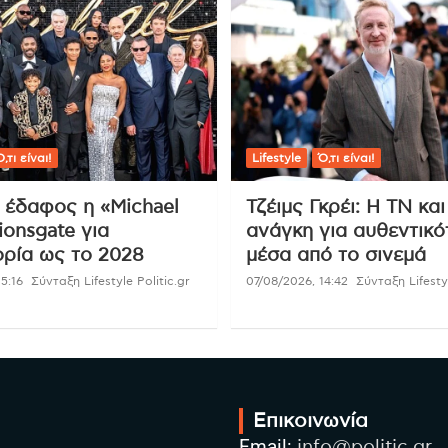
,τι είναι!
Lifestyle
Ό,τι είναι!
ι έδαφος η «Michael
Τζέιμς Γκρέι: Η ΤΝ και
ionsgate για
ανάγκη για αυθεντικό
ρία ως το 2028
μέσα από το σινεμά
5:16
Σύνταξη Lifestyle Politic.gr
07/08/2026, 14:42
Σύνταξη Lifestyl
Επικοινωνία
Email:
info@politic.gr