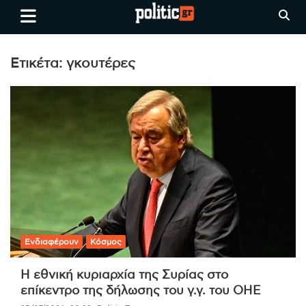
Skip
politic.gr
Ειδήσεις απο τη
to
Θεσσαλονίκη, την Ελλάδα και
content
όλο τον Κόσμο
Ετικέτα:
γκουτέρες
Ενδιαφέρουν
Κόσμος
Η εθνική κυριαρχία της Συρίας στο
επίκεντρο της δήλωσης του γ.γ. του ΟΗΕ