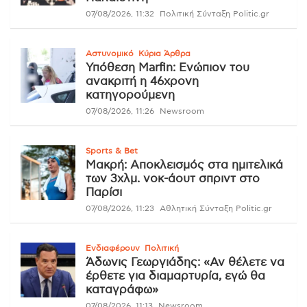
07/08/2026, 11:32
Πολιτική Σύνταξη Politic.gr
Αστυνομικό
Κύρια Άρθρα
Υπόθεση Marfin: Ενώπιον του
ανακριτή η 46χρονη
κατηγορούμενη
07/08/2026, 11:26
Newsroom
Sports & Bet
Μακρή: Αποκλεισμός στα ημιτελικά
των 3χλμ. νοκ-άουτ σπριντ στο
Παρίσι
07/08/2026, 11:23
Αθλητική Σύνταξη Politic.gr
Ενδιαφέρουν
Πολιτική
Άδωνις Γεωργιάδης: «Αν θέλετε να
έρθετε για διαμαρτυρία, εγώ θα
καταγράφω»
07/08/2026, 11:13
Newsroom