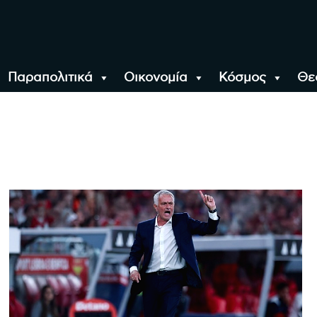
Παραπολιτικά
Οικονομία
Κόσμος
Θε
αλονίκη, την Ελλάδα κ