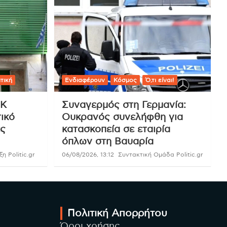
τική
Ενδιαφέρουν
Κόσμος
Ό,τι είναι!
ΟΚ
Συναγερμός στη Γερμανία:
ικό
Ουκρανός συνελήφθη για
ές
κατασκοπεία σε εταιρία
όπλων στη Βαυαρία
η Politic.gr
06/08/2026, 13:12
Συντακτική Ομάδα Politic.gr
Πολιτική Απορρήτου
Όροι χρήσης