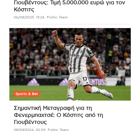
Γιουβέντους: Τιμή 5.000.000 ευρώ για τον
Κόστιτς
06/08/2025, 15:26
Politic Team
Sports & Bet
Σημαντική Μεταγραφή για τη
Φενερμπαχτσέ: Ο Κόστιτς από τη
Γιουβέντους
08/09/2024, 20:09
Politic Team