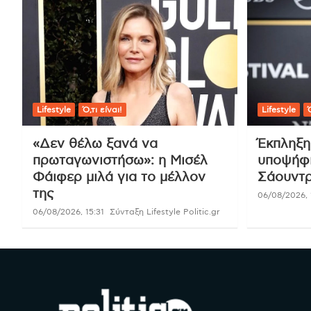
Lifestyle
Ό,τι είναι!
Lifestyle
Ό
«Δεν θέλω ξανά να
Έκπληξη
πρωταγωνιστήσω»: η Μισέλ
υποψήφι
Φάιφερ μιλά για το μέλλον
Σάουντρ
της
06/08/2026, 
06/08/2026, 15:31
Σύνταξη Lifestyle Politic.gr