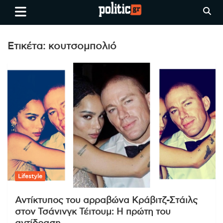
Skip
politic.gr
Ειδήσεις απο τη
to
Θεσσαλονίκη, την Ελλάδα και
content
όλο τον Κόσμο
Ετικέτα:
κουτσομπολιό
Lifestyle
Αντίκτυπος του αρραβώνα Κράβιτζ-Στάιλς
στον Τσάνινγκ Τέιτουμ: Η πρώτη του