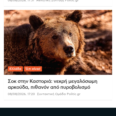
08/08/2026, 17:51
Αθλητική Σύνταξη Politic.gr
Ελλάδα
Ό,τι είναι!
Σοκ στην Καστοριά: νεκρή μεγαλόσωμη
αρκούδα, πιθανόν από πυροβολισμό
08/08/2026, 17:20
Συντακτική Ομάδα Politic.gr