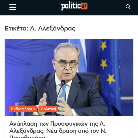
Skip
politic.gr
Ειδήσεις απο τη
to
Θεσσαλονίκη, την Ελλάδα και
content
όλο τον Κόσμο
Ετικέτα:
Λ. Αλεξάνδρας
Ενδιαφέρουν
Πολιτική
Ανάπλαση των Προσφυγικών της Λ.
Αλεξάνδρας: Νέα δράση από τον Ν.