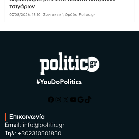
τσιγάρων
07/08/2026, 13:10
Συντακτική Ομάδα Politic.gr
#YouDoPolitics
Facebook
Instagram
X
YouTube
Google
TikTok
Επικοινωνία
Email:
info@politic.gr
Τηλ:
+302310501850