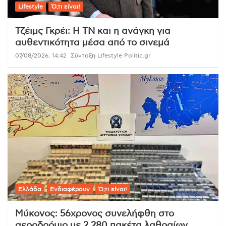
Lifestyle
Ό,τι είναι!
Τζέιμς Γκρέι: Η ΤΝ και η ανάγκη για
αυθεντικότητα μέσα από το σινεμά
07/08/2026, 14:42
Σύνταξη Lifestyle Politic.gr
Ελλάδα
Ενδιαφέρουν
Ό,τι είναι!
Μύκονος: 56χρονος συνελήφθη στο
αεροδρόμιο με 2.280 πακέτα λαθραίων