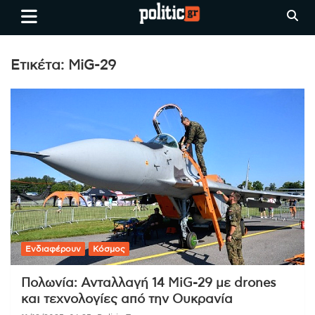
Skip
politic.gr
Ειδήσεις απο τη
to
Θεσσαλονίκη, την Ελλάδα και
content
όλο τον Κόσμο
Ετικέτα:
MiG-29
Ενδιαφέρουν
Κόσμος
Πολωνία: Ανταλλαγή 14 MiG-29 με drones
και τεχνολογίες από την Ουκρανία