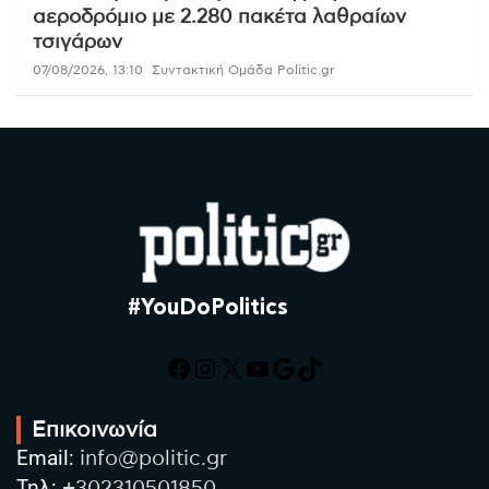
αεροδρόμιο με 2.280 πακέτα λαθραίων
τσιγάρων
07/08/2026, 13:10
Συντακτική Ομάδα Politic.gr
#YouDoPolitics
Facebook
Instagram
X
YouTube
Google
TikTok
Επικοινωνία
Email:
info@politic.gr
Τηλ:
+302310501850