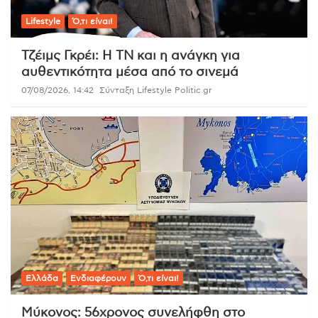
Lifestyle
Ό,τι είναι!
Τζέιμς Γκρέι: Η ΤΝ και η ανάγκη για
αυθεντικότητα μέσα από το σινεμά
07/08/2026, 14:42
Σύνταξη Lifestyle Politic.gr
Ελλάδα
Ενδιαφέρουν
Ό,τι είναι!
Μύκονος: 56χρονος συνελήφθη στο