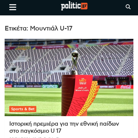
Skip
politic.gr
Ειδήσεις απο τη
to
Θεσσαλονίκη, την Ελλάδα και
content
όλο τον Κόσμο
Ετικέτα:
Μουντιάλ U-17
Sports & Bet
Ιστορική πρεμιέρα για την εθνική παίδων
στο παγκόσμιο U 17