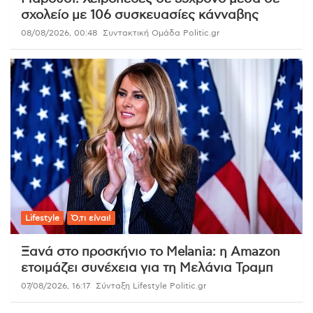
σχολείο με 106 συσκευασίες κάνναβης
08/08/2026, 00:48
Συντακτική Ομάδα Politic.gr
Lifestyle
Ό,τι είναι!
Ξανά στο προσκήνιο το Melania: η Amazon
ετοιμάζει συνέχεια για τη Μελάνια Τραμπ
07/08/2026, 16:17
Σύνταξη Lifestyle Politic.gr