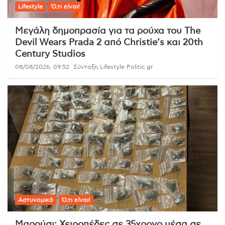
Lifestyle
Ό,τι είναι!
Μεγάλη δημοπρασία για τα ρούχα του The
Devil Wears Prada 2 από Christie’s και 20th
Century Studios
08/08/2026, 09:52
Σύνταξη Lifestyle Politic.gr
Αστυνομικό
Ό,τι είναι!
Μαρούσι: Χειροπέδες σε 35χρονο μέσα σε