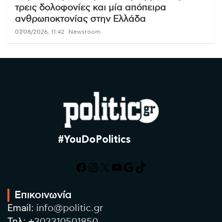
τρεις δολοφονίες και μία απόπειρα
ανθρωποκτονίας στην Ελλάδα
07/08/2026, 11:42
Newsroom
#YouDoPolitics
Facebook
Instagram
X
YouTube
Google
TikTok
Επικοινωνία
Email:
info@politic.gr
Τηλ:
+302310501850