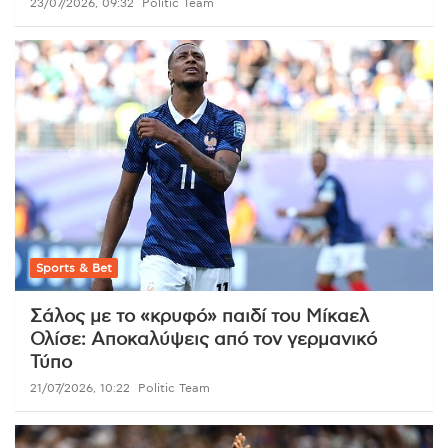
23/07/2026, 09:32
Politic Team
Sports & Bet
Σάλος με το «κρυφό» παιδί του Μίκαελ
Ολίσε: Αποκαλύψεις από τον γερμανικό
Τύπο
21/07/2026, 10:22
Politic Team