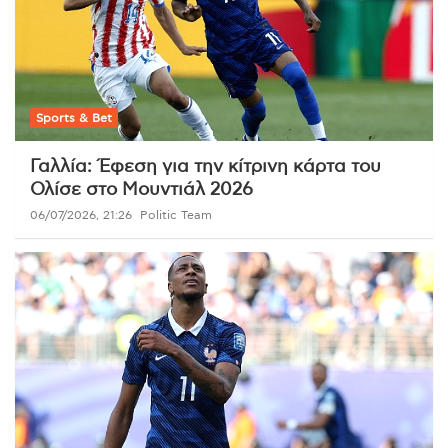
Sports & Bet
Γαλλία: Έφεση για την κίτρινη κάρτα του
Ολίσε στο Μουντιάλ 2026
06/07/2026, 21:26
Politic Team