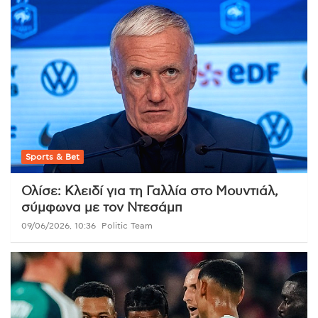
Sports & Bet
Ολίσε: Κλειδί για τη Γαλλία στο Μουντιάλ,
σύμφωνα με τον Ντεσάμπ
09/06/2026, 10:36
Politic Team