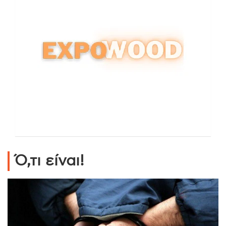
Ό,τι είναι!