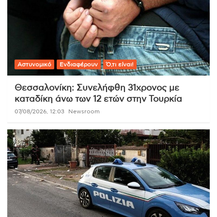
Αστυνομικό
Ενδιαφέρουν
Ό,τι είναι!
Θεσσαλονίκη: Συνελήφθη 31χρονος με
καταδίκη άνω των 12 ετών στην Τουρκία
07/08/2026, 12:03
Newsroom