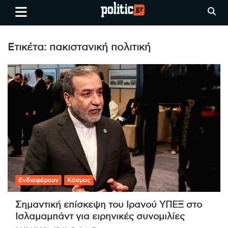
Skip
politic.gr
Ειδήσεις απο τη
to
Θεσσαλονίκη, την Ελλάδα και
content
όλο τον Κόσμο
Ετικέτα:
πακιστανική πολιτική
Ενδιαφέρουν
Κόσμος
Σημαντική επίσκεψη του Ιρανού ΥΠΕΞ στο
Ισλαμαμπάντ για ειρηνικές συνομιλίες