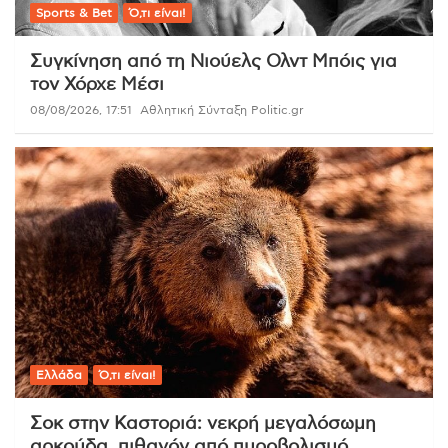
Sports & Bet
Ό,τι είναι!
Συγκίνηση από τη Νιούελς Ολντ Μπόις για
τον Χόρχε Μέσι
08/08/2026, 17:51
Αθλητική Σύνταξη Politic.gr
Ελλάδα
Ό,τι είναι!
Σοκ στην Καστοριά: νεκρή μεγαλόσωμη
αρκούδα, πιθανόν από πυροβολισμό