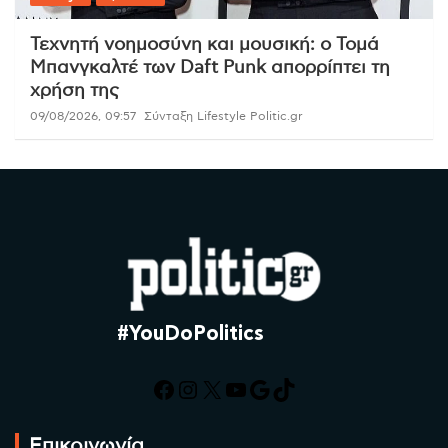
Τεχνητή νοημοσύνη και μουσική: ο Τομά
Μπανγκαλτέ των Daft Punk απορρίπτει τη
χρήση της
09/08/2026, 09:57
Σύνταξη Lifestyle Politic.gr
#YouDoPolitics
Facebook
Instagram
X
YouTube
Google
TikTok
Επικοινωνία