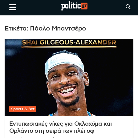
Skip
politic.gr
Ειδήσεις απο τη
to
Θεσσαλονίκη, την Ελλάδα και
content
όλο τον Κόσμο
Ετικέτα:
Πάολο Μπαντσέρο
Sports & Bet
Εντυπωσιακές νίκες για Οκλαχόμα και
Ορλάντο στη σειρά των πλέι οφ