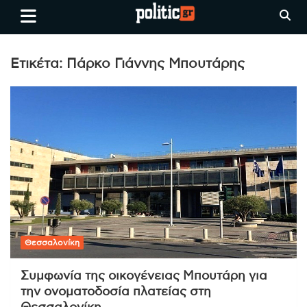
Skip
politic.gr
Ειδήσεις απο τη
to
Θεσσαλονίκη, την Ελλάδα και
content
όλο τον Κόσμο
Ετικέτα:
Πάρκο Γιάννης Μπουτάρης
Θεσσαλονίκη
Συμφωνία της οικογένειας Μπουτάρη για
την ονοματοδοσία πλατείας στη