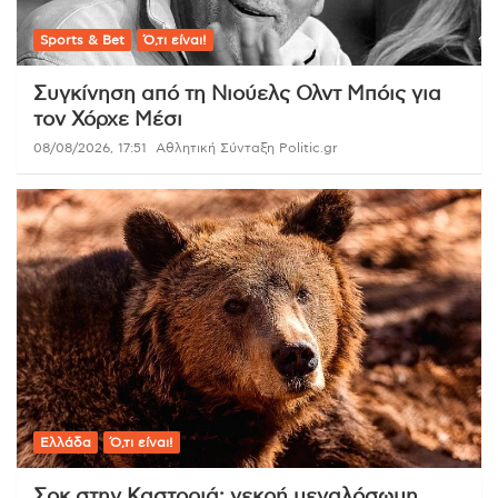
Sports & Bet
Ό,τι είναι!
Συγκίνηση από τη Νιούελς Ολντ Μπόις για
τον Χόρχε Μέσι
08/08/2026, 17:51
Αθλητική Σύνταξη Politic.gr
Ελλάδα
Ό,τι είναι!
Σοκ στην Καστοριά: νεκρή μεγαλόσωμη