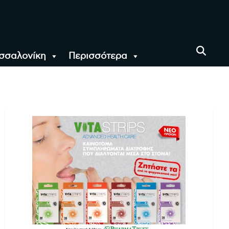
σσαλονίκη
Περισσότερα
αι όλο τον Κόσμο