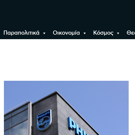
Παραπολιτικά
Οικονομία
Κόσμος
Θε
αλονίκη, την Ελλάδα κ