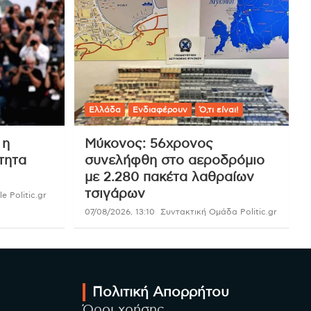
Ελλάδα
Ενδιαφέρουν
Ό,τι είναι!
 η
Μύκονος: 56χρονος
τητα
συνελήφθη στο αεροδρόμιο
με 2.280 πακέτα λαθραίων
τσιγάρων
e Politic.gr
07/08/2026, 13:10
Συντακτική Ομάδα Politic.gr
Πολιτική Απορρήτου
Όροι χρήσης