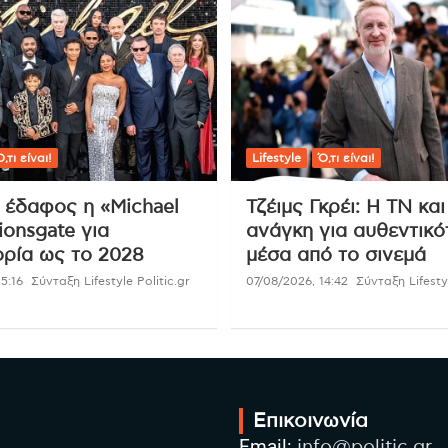
,τι είναι!
Lifestyle
Ό,τι είναι!
ι έδαφος η «Michael
Τζέιμς Γκρέι: Η ΤΝ και
ionsgate για
ανάγκη για αυθεντικό
ρία ως το 2028
μέσα από το σινεμά
5:16
Σύνταξη Lifestyle Politic.gr
07/08/2026, 14:42
Σύνταξη Lifestyl
Επικοινωνία
Email:
info@politic.gr