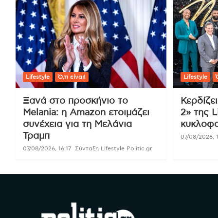
Lifestyle
Ό,τι είναι!
Lifestyle
Ό
Ξανά στο προσκήνιο το
Κερδίζε
Melania: η Amazon ετοιμάζει
2» της L
συνέχεια για τη Μελάνια
κυκλοφο
Τραμπ
07/08/2026, 1
07/08/2026, 16:17
Σύνταξη Lifestyle Politic.gr