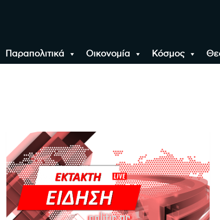
Παραπολιτικά
Οικονομία
Κόσμος
Θε
αλονίκη, την Ελλάδα κ