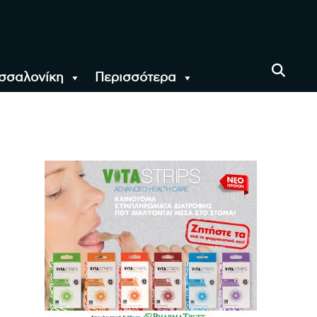
σσαλονίκη
Περισσότερα
αι όλο τον Κόσμο