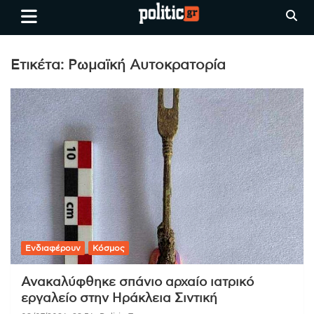
Skip
politic.gr
Ειδήσεις απο τη
to
Θεσσαλονίκη, την Ελλάδα και
content
όλο τον Κόσμο
Ετικέτα:
Ρωμαϊκή Αυτοκρατορία
Ενδιαφέρουν
Κόσμος
Ανακαλύφθηκε σπάνιο αρχαίο ιατρικό
εργαλείο στην Ηράκλεια Σιντική