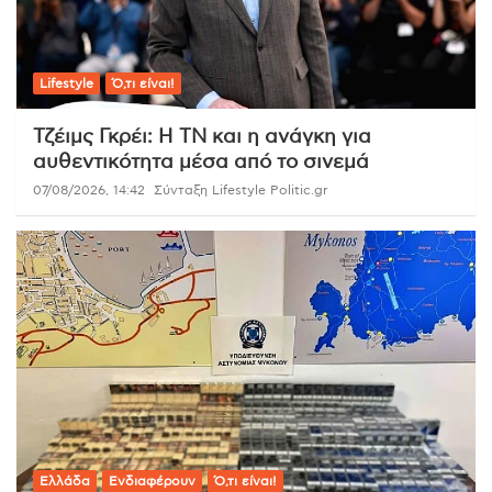
Lifestyle
Ό,τι είναι!
Τζέιμς Γκρέι: Η ΤΝ και η ανάγκη για
αυθεντικότητα μέσα από το σινεμά
07/08/2026, 14:42
Σύνταξη Lifestyle Politic.gr
Ελλάδα
Ενδιαφέρουν
Ό,τι είναι!