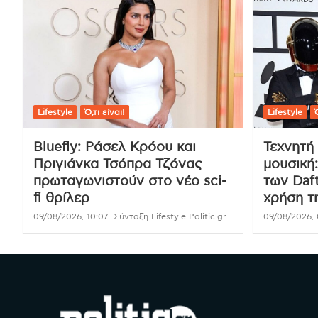
Lifestyle
Ό,τι είναι!
Lifestyle
Ό
Bluefly: Ράσελ Κρόου και
Τεχνητή
Πριγιάνκα Τσόπρα Τζόνας
μουσική
πρωταγωνιστούν στο νέο sci-
των Daft
fi θρίλερ
χρήση τ
09/08/2026, 10:07
Σύνταξη Lifestyle Politic.gr
09/08/2026, 