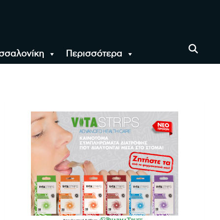
σσαλονίκη
Περισσότερα
αι όλο τον Κόσμο