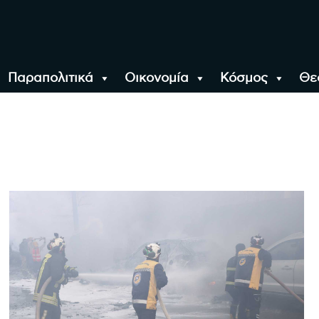
Παραπολιτικά
Οικονομία
Κόσμος
Θε
αλονίκη, την Ελλάδα κ