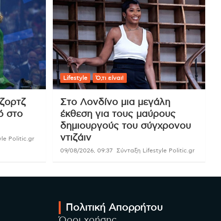
Lifestyle
Ό,τι είναι!
ζορτζ
Στο Λονδίνο μια μεγάλη
ό στο
έκθεση για τους μαύρους
δημιουργούς του σύγχρονου
ντιζάιν
le Politic.gr
09/08/2026, 09:37
Σύνταξη Lifestyle Politic.gr
Πολιτική Απορρήτου
Όροι χρήσης