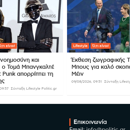
,τι είναι!
Lifestyle
Ό,τι είναι!
 νοημοσύνη και
Έκθεση ζωγραφικής Τ
: ο Τομά Μπανγκαλτέ
Μπους για καλό σκοπ
 Punk απορρίπτει τη
Μέιν
ης
09/08/2026, 09:51
Σύνταξη Lifesty
09:57
Σύνταξη Lifestyle Politic.gr
Επικοινωνία
Email:
info@politic.gr