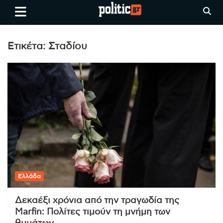
Skip
politic.gr
Ειδήσεις απο τη
to
Θεσσαλονίκη, την Ελλάδα και
content
όλο τον Κόσμο
Ετικέτα:
Σταδίου
Ελλάδα
Δεκαέξι χρόνια από την τραγωδία της
Marfin: Πολίτες τιμούν τη μνήμη των