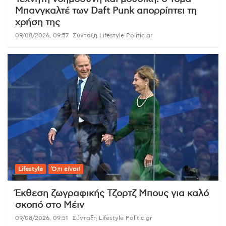
Μπανγκαλτέ των Daft Punk απορρίπτει τη
χρήση της
09/08/2026, 09:57
Σύνταξη Lifestyle Politic.gr
Lifestyle
Ό,τι είναι!
Έκθεση ζωγραφικής Τζορτζ Μπους για καλό
σκοπό στο Μέιν
09/08/2026, 09:51
Σύνταξη Lifestyle Politic.gr