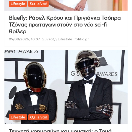
Lifestyle
Ό,τι είναι!
Bluefly: Ράσελ Κρόου και Πριγιάνκα Τσόπρα
Τζόνας πρωταγωνιστούν στο νέο sci-fi
θρίλερ
09/08/2026, 10:07
Σύνταξη Lifestyle Politic.gr
Lifestyle
Ό,τι είναι!
Τεχνητή νοημοσύνη και μουσική: ο Τομά