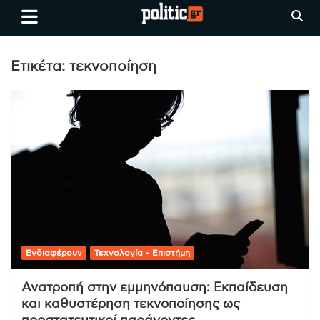
Skip
politic.gr
Ειδήσεις απο τη
to
Θεσσαλονίκη, την Ελλάδα και
content
όλο τον Κόσμο
Ετικέτα:
τεκνοποίηση
Ενδιαφέρουν
Τεχνολογία - Επιστήμη
Ανατροπή στην εμμηνόπαυση: Εκπαίδευση
και καθυστέρηση τεκνοποίησης ως