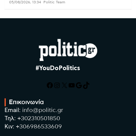
05/08/2026, 13:34
Politic Team
#YouDoPolitics
Facebook
Instagram
X
YouTube
Google
TikTok
Επικοινωνία
Email:
info@politic.gr
Τηλ:
+302310501850
Κιν:
+306986533609