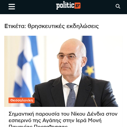
Skip
politic.gr
Ειδήσεις απο τη
to
Θεσσαλονίκη, την Ελλάδα και
content
όλο τον Κόσμο
Ετικέτα:
θρησκευτικές εκδηλώσεις
Θεσσαλονίκη
Σημαντική παρουσία του Νίκου Δένδια στον
εσπερινό της Αγάπης στην Ιερά Μονή