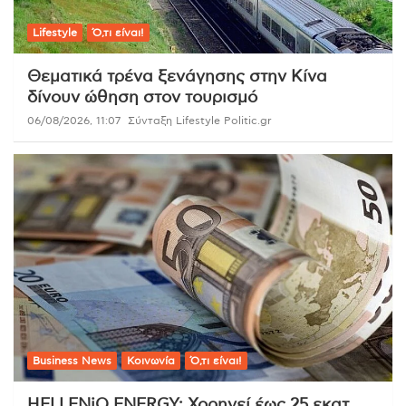
Lifestyle
Ό,τι είναι!
Θεματικά τρένα ξενάγησης στην Κίνα
δίνουν ώθηση στον τουρισμό
06/08/2026, 11:07
Σύνταξη Lifestyle Politic.gr
Business News
Κοινωνία
Ό,τι είναι!
HELLENiQ ENERGY: Χορηγεί έως 25 εκατ.