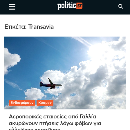
Skip
politic.gr
Ειδήσεις απο τη
to
Θεσσαλονίκη, την Ελλάδα και
content
όλο τον Κόσμο
Ετικέτα:
Transavia
Ενδιαφέρουν
Κόσμος
Αεροπορικές εταιρείες από Γαλλία
ακυρώνουν πτήσεις λόγω φόβων για