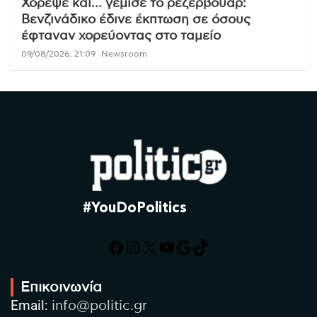
Χόρεψε και… γέμισε το ρεζερβουάρ:
Βενζινάδικο έδινε έκπτωση σε όσους
έφταναν χορεύοντας στο ταμείο
09/08/2026, 21:09
Newsroom
#YouDoPolitics
Facebook
Instagram
X
YouTube
Google
TikTok
Επικοινωνία
Email:
info@politic.gr