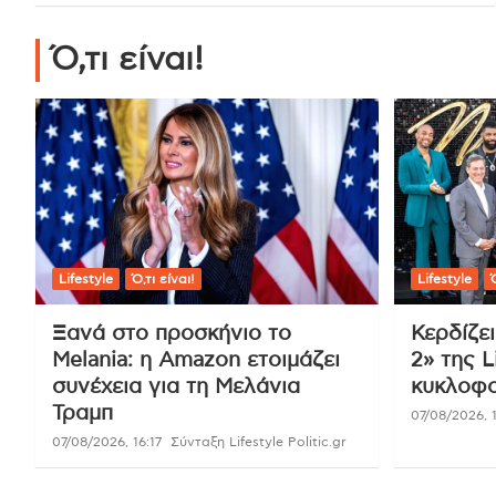
Ό,τι είναι!
Lifestyle
Ό,τι είναι!
Lifestyle
Ό
Ξανά στο προσκήνιο το
Κερδίζε
Melania: η Amazon ετοιμάζει
2» της L
συνέχεια για τη Μελάνια
κυκλοφο
Τραμπ
07/08/2026, 1
07/08/2026, 16:17
Σύνταξη Lifestyle Politic.gr