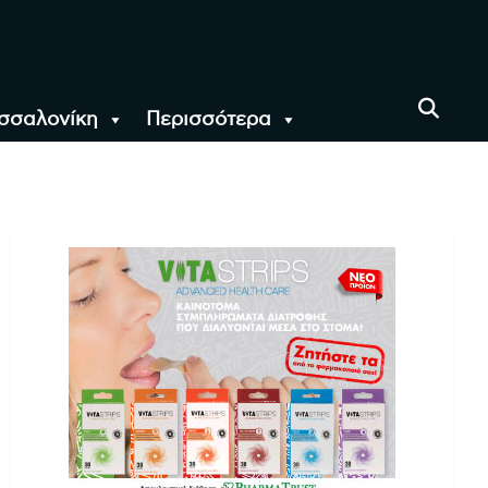
σσαλονίκη
Περισσότερα
αι όλο τον Κόσμο