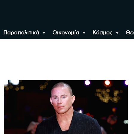
Παραπολιτικά
Οικονομία
Κόσμος
Θε
αλονίκη, την Ελλάδα κ