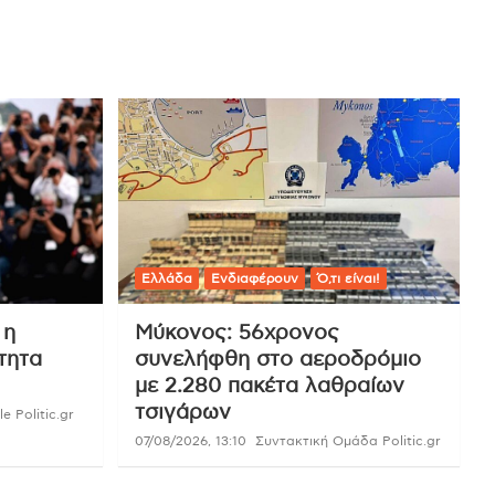
Ελλάδα
Ενδιαφέρουν
Ό,τι είναι!
 η
Μύκονος: 56χρονος
τητα
συνελήφθη στο αεροδρόμιο
με 2.280 πακέτα λαθραίων
τσιγάρων
e Politic.gr
07/08/2026, 13:10
Συντακτική Ομάδα Politic.gr