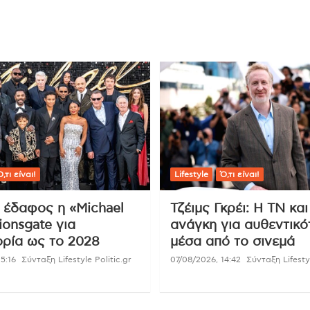
,τι είναι!
Lifestyle
Ό,τι είναι!
ι έδαφος η «Michael
Τζέιμς Γκρέι: Η ΤΝ και
ionsgate για
ανάγκη για αυθεντικό
ρία ως το 2028
μέσα από το σινεμά
5:16
Σύνταξη Lifestyle Politic.gr
07/08/2026, 14:42
Σύνταξη Lifestyl