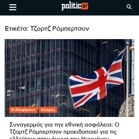
Skip
politic.gr
Ειδήσεις απο τη
to
Θεσσαλονίκη, την Ελλάδα και
content
όλο τον Κόσμο
Ετικέτα:
Τζορτζ Ρόμπερτσον
Ενδιαφέρουν
Κόσμος
Συναγερμός για την εθνική ασφάλεια: Ο
Τζορτζ Ρόμπερτσον προειδοποιεί για τις