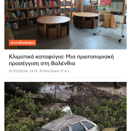
Αυτοδιοίκηση
Κλιματικά καταφύγια: Μια πρωτοποριακή
προσέγγιση στη Βαλένθια
31/10/2024, 13:15
PoliticTeam (Γ.Α.)