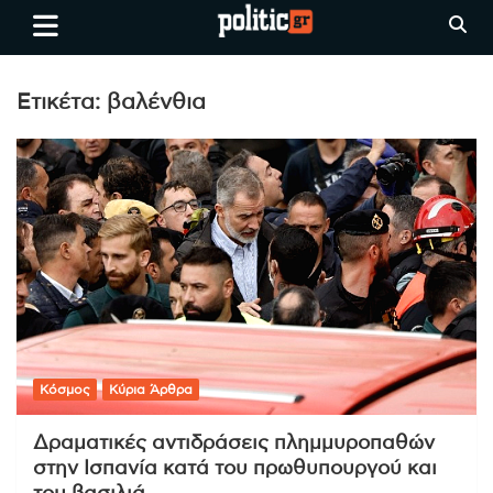
Skip
politic.gr
Ειδήσεις απο τη
to
Θεσσαλονίκη, την Ελλάδα και
content
όλο τον Κόσμο
Ετικέτα:
βαλένθια
Κόσμος
Κύρια Άρθρα
Δραματικές αντιδράσεις πλημμυροπαθών
στην Ισπανία κατά του πρωθυπουργού και