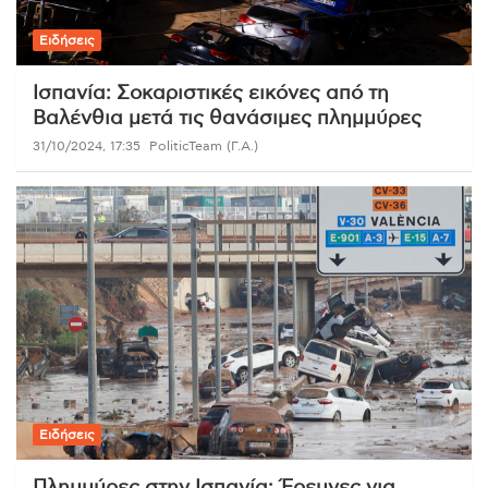
Ειδήσεις
Ισπανία: Σοκαριστικές εικόνες από τη
Βαλένθια μετά τις θανάσιμες πλημμύρες
31/10/2024, 17:35
PoliticTeam (Γ.Α.)
Ειδήσεις
Πλημμύρες στην Ισπανία: Έρευνες για