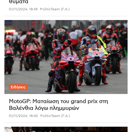
θύματα
01/11/2024, 18:45
PoliticTeam (Γ.Α.)
Ειδήσεις
MotoGP: Ματαίωση του grand prix στη
Βαλένθια λόγω πλημμυρών
01/11/2024, 18:40
PoliticTeam (Γ.Α.)