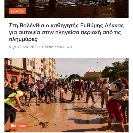
Ελλάδα
Στη Βαλένθια ο καθηγητής Ευθύμης Λέκκας
για αυτοψία στην πληγείσα περιοχή από τις
πλημμύρες
02/11/2024, 20:30
PoliticTeam (Γ.Α.)
Ειδήσεις