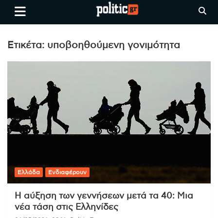
Skip
politic.gr
Ειδήσεις απο τη
to
Θεσσαλονίκη, την Ελλάδα και
content
όλο τον Κόσμο
Ετικέτα:
υποβοηθούμενη γονιμότητα
Ελλάδα
Ενδιαφέρουν
Η αύξηση των γεννήσεων μετά τα 40: Μια
νέα τάση στις Ελληνίδες