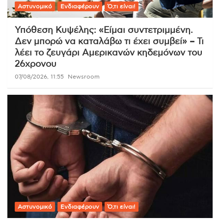
Αστυνομικό
Ενδιαφέρουν
Ό,τι είναι!
Υπόθεση Κυψέλης: «Είμαι συντετριμμένη.
Δεν μπορώ να καταλάβω τι έχει συμβεί» – Τι
λέει το ζευγάρι Αμερικανών κηδεμόνων του
26χρονου
07/08/2026, 11:55
Newsroom
Αστυνομικό
Ενδιαφέρουν
Ό,τι είναι!