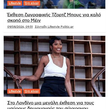
Lifestyle
Ό,τι είναι!
Έκθεση ζωγραφικής Τζορτζ Μπους για καλό
σκοπό στο Μέιν
09/08/2026, 09:51
Σύνταξη Lifestyle Politic.gr
Lifestyle
Ό,τι είναι!
Στο Λονδίνο μια μεγάλη έκθεση για τους
μαύρους δημιουργούς του σύγχρονου