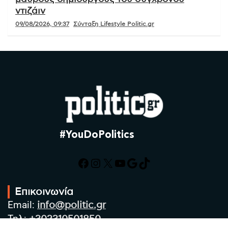
ντιζάιν
09/08/2026, 09:37
Σύνταξη Lifestyle Politic.gr
#YouDoPolitics
Facebook
Instagram
X
YouTube
Google
TikTok
Επικοινωνία
Email:
info@politic.gr
Τηλ:
+302310501850