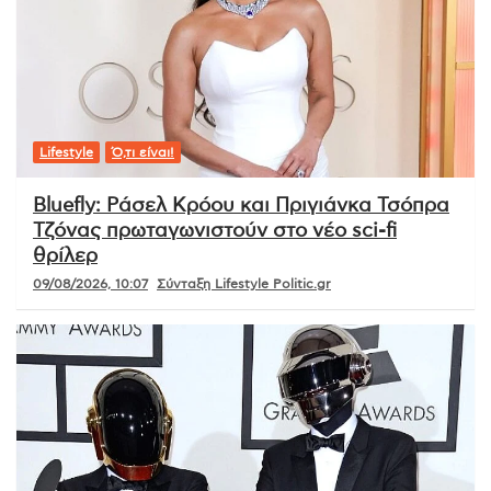
Lifestyle
Ό,τι είναι!
Bluefly: Ράσελ Κρόου και Πριγιάνκα Τσόπρα
Τζόνας πρωταγωνιστούν στο νέο sci-fi
θρίλερ
09/08/2026, 10:07
Σύνταξη Lifestyle Politic.gr