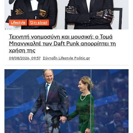
Lifestyle
Ό,τι είναι!
Τεχνητή νοημοσύνη και μουσική: ο Τομά
Μπανγκαλτέ των Daft Punk απορρίπτει τη
χρήση της
09/08/2026, 09:57
Σύνταξη Lifestyle Politic.gr