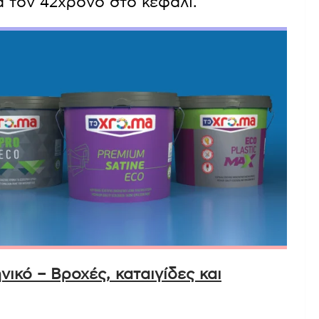
2χρονο και ξέσπασε έντονος καβγάς
νό κέντρο, με την παρέμβαση ενός
 τον 42χρονο στο κεφάλι.