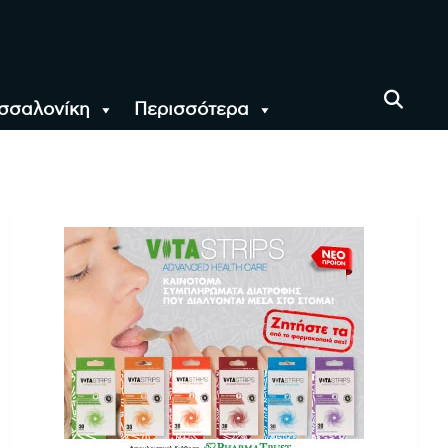
σσαλονίκη
Περισσότερα
αι όλο τον Κόσμο