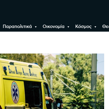
Παραπολιτικά
Οικονομία
Κόσμος
Θε
αλονίκη, την Ελλάδα κ