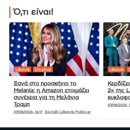
Tags:
Αλεξανδρούπολη
,
ξυλοδαρμός
Πλοήγηση
Σαν σήμερα 19 Αυγούστου
άρθρων
Ό,τι είναι!